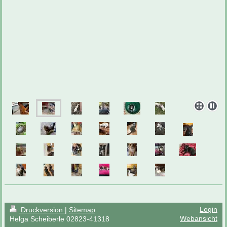
Login
Druckversion
|
Sitemap
Webansicht
Helga Scheiberle 02823-41318